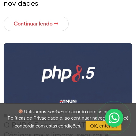
novidades
Continuar lendo
Utilizamos
cookies
de acordo com as nossas
18/03/2026
Políticas de Privacidade
e, ao continuar navegando, você
O PHP 8.5 chegou na ATMUN Host:
concorda com estas condições.
OK, entendi!
Códigos mais limpos, seguros e