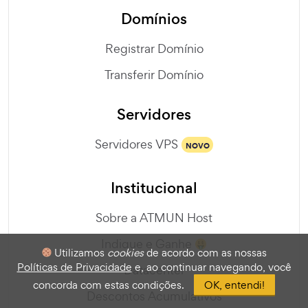
Domínios
Registrar Domínio
Transferir Domínio
Servidores
Servidores VPS
NOVO
Institucional
Sobre a ATMUN Host
Indique e Ganhe
Utilizamos
cookies
de acordo com as nossas
Políticas de Privacidade
e, ao continuar navegando, você
Datacenter
concorda com estas condições.
OK, entendi!
Descontos Acumulativos