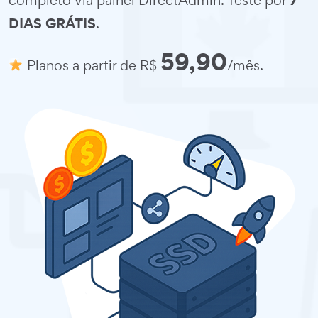
7
completo via painel DirectAdmin. Teste por
DIAS GRÁTIS
.
59,90
Planos a partir de R$
/mês.