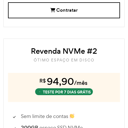
Contratar
Revenda NVMe #2
ÓTIMO ESPAÇO EM DISCO
94,90
R$
/mês
TESTE POR 7 DIAS GRÁTIS
Sem limite de contas
200GB
espaço SSD NVMe