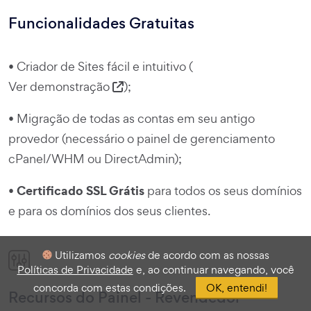
Funcionalidades Gratuitas
• Criador de Sites fácil e intuitivo (
Ver demonstração
);
• Migração de todas as contas em seu antigo
provedor (necessário o painel de gerenciamento
cPanel/WHM ou DirectAdmin);
Certificado SSL Grátis
•
para todos os seus domínios
e para os domínios dos seus clientes.
Utilizamos
cookies
de acordo com as nossas
Políticas de Privacidade
e, ao continuar navegando, você
concorda com estas condições.
OK, entendi!
Recursos do Painel - Revendedor