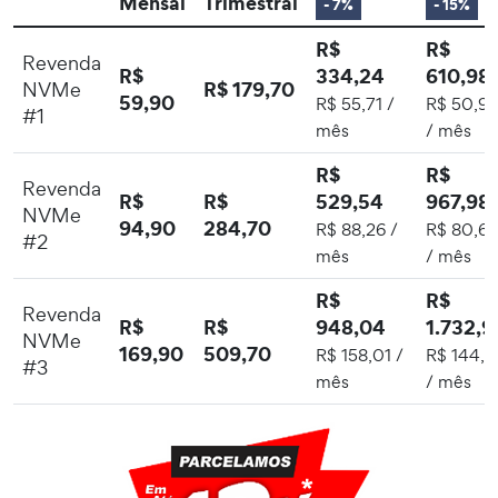
Mensal
Trimestral
- 7%
- 15%
R$
R$
Revenda
R$
334,24
610,98
R$ 179,70
NVMe
59,90
R$ 55,71 /
R$ 50,92
#1
mês
/ mês
R$
R$
Revenda
R$
R$
529,54
967,98
NVMe
94,90
284,70
R$ 88,26 /
R$ 80,67
#2
mês
/ mês
R$
R$
Revenda
R$
R$
948,04
1.732,9
NVMe
169,90
509,70
R$ 158,01 /
R$ 144,4
#3
mês
/ mês