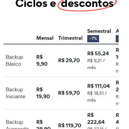
Ciclos e
descontos
Semestral
Anua
Mensal
Trimestral
- 7%
- 15%
R$
R$ 55,24
R$
100,
Backup
R$ 29,70
R$ 9,21 /
9,90
Básico
R$ 8,4
mês
mês
R$
R$ 111,04
R$
202,
Backup
R$ 59,70
R$ 18,51 /
19,90
Iniciante
R$ 16,
mês
mês
R$
R$
R$
222,64
406,
Backup
R$ 119,70
39,90
Avançado