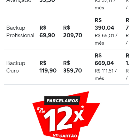
R$ 37,11 /
R$ 33
mês
/ mês
R$
R$
R$
R$
390,04
712,
Backup
69,90
209,70
Profissional
R$ 65,01 /
R$ 59
mês
/ mês
R$
R$
R$
R$
669,04
1.222
Backup
119,90
359,70
Ouro
R$ 111,51 /
R$ 101
mês
/ mês