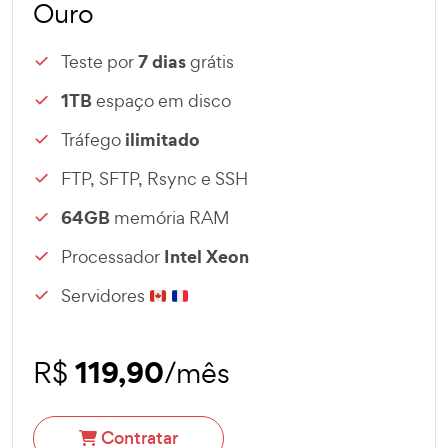
Ouro
7 dias
Teste por
grátis
1TB
espaço em disco
ilimitado
Tráfego
FTP, SFTP, Rsync e SSH
64GB
memória RAM
Intel Xeon
Processador
Servidores
119,90
R$
/mês
Contratar