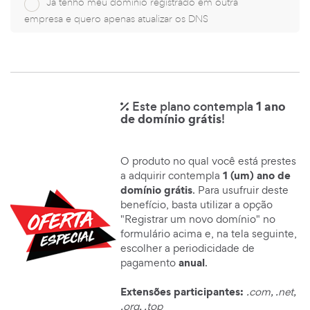
Já tenho meu domínio registrado em outra
empresa e quero apenas atualizar os DNS
1 ano
Este plano contempla
de domínio grátis
!
O produto no qual você está prestes
1 (um) ano de
a adquirir contempla
domínio grátis
. Para usufruir deste
benefício, basta utilizar a opção
"Registrar um novo domínio" no
formulário acima e, na tela seguinte,
escolher a periodicidade de
anual
pagamento
.
Extensões participantes:
.com, .net,
.org, .top