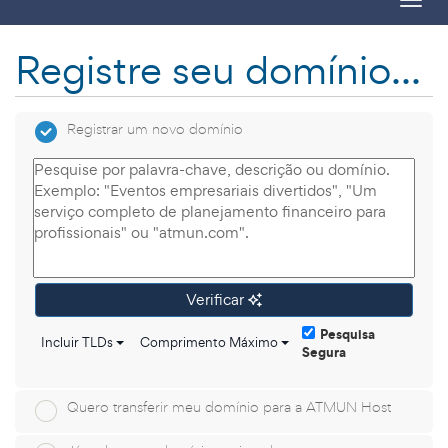
Toggl
Registre seu domínio...
Registrar um novo domínio
Verificar
Pesquisa
Incluir TLDs
Comprimento Máximo
Segura
Quero transferir meu domínio para a ATMUN Host