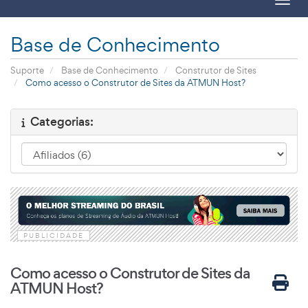
Toggl
Base de Conhecimento
Suporte
Base de Conhecimento
Construtor de Sites
Como acesso o Construtor de Sites da ATMUN Host?
Categorias:
PUBLICIDADE
Como acesso o Construtor de Sites da
ATMUN Host?