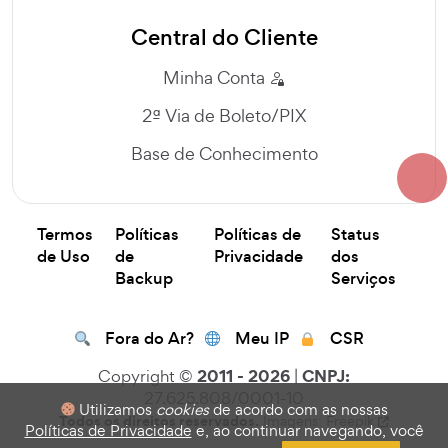
Central do Cliente
Minha Conta
2ª Via de Boleto/PIX
Base de Conhecimento
Termos
Políticas
Políticas de
Status
de Uso
de
Privacidade
dos
Backup
Serviços
Fora do Ar?
Meu IP
CSR
2011 - 2026
CNPJ:
Copyright ©
|
27.625.808/0001-10
Utilizamos
cookies
de acordo com as nossas
Todos os direitos reservados.
Imagens: Freepik
Políticas de Privacidade
e, ao continuar navegando, você