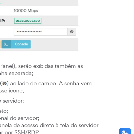
Panel), serão exibidas também as
inha separada;
(
) ao lado do campo. A senha vem
sse ícone;
 servidor:
to;
nal do servidor;
anela de acesso direto à tela do servidor
ar por SSH/RDP.