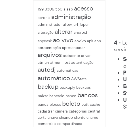
acesso
199
3306
550
a
aab
administração
acronis
administrador
allow_url_fopen
alterar
alteração
android
ao vivo
anydesk
aovivo
apk
app
4 -
Lo
apresentação
apresentador
servi
arquivos
assistente
ativar
S
atmun
atmun host
autenticação
o
autodj
automáticas
P
automático
U
AWStats
backup
E
backuply
backups
S
bancos
baixar
bancário
banco
U
boleto
banda
blocos
butt
cache
S
cadastrar
câmera
categorias
central
certa
chave
chiando
cliente
cname
comerciais
compartilhada