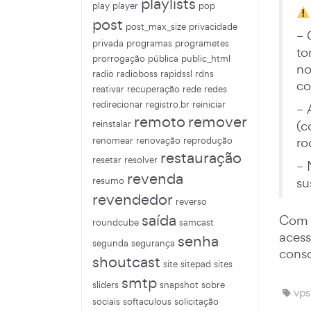
playlists
play
player
pop
post
post_max_size
privacidade
– 
privada
programas
programetes
to
prorrogação
pública
public_html
no
radio
radioboss
rapidssl
rdns
co
reativar
recuperação
rede
redes
redirecionar
registro.br
reiniciar
– 
remoto
remover
(c
reinstalar
ro
renomear
renovação
reprodução
restauração
resetar
resolver
– 
revenda
su
resumo
revendedor
reverso
saída
Com e
roundcube
samcast
acess
senha
segunda
segurança
conso
shoutcast
site
sitepad
sites
smtp
sliders
snapshot
sobre
vps,
sociais
softaculous
solicitação