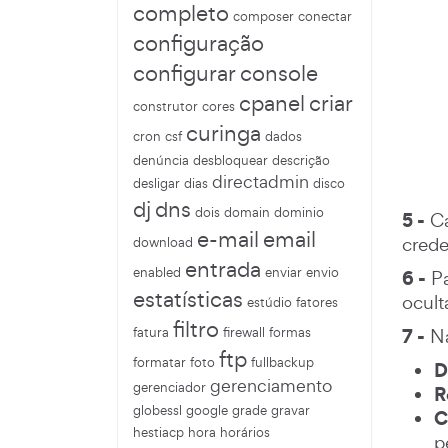
completo
composer
conectar
configuração
configurar
console
cpanel
criar
construtor
cores
curinga
cron
csf
dados
denúncia
desbloquear
descrição
directadmin
desligar
dias
disco
dj
dns
dois
domain
dominio
5 -
Ca
e-mail
email
crede
download
entrada
enabled
enviar
envio
6 -
Pa
estatísticas
ocult
estúdio
fatores
filtro
7 -
fatura
firewall
formas
Na
ftp
formatar
foto
fullbackup
D
gerenciamento
gerenciador
R
globessl
google
grade
gravar
C
hestiacp
hora
horários
p