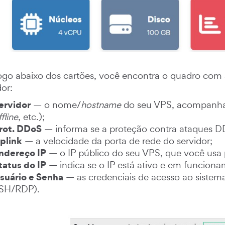
go abaixo dos cartões, você encontra o quadro com
dor:
ervidor
— o nome/
hostname
do seu VPS, acompanha
ffline
, etc.);
rot. DDoS
— informa se a proteção contra ataques DD
plink
— a velocidade da porta de rede do servidor;
ndereço IP
— o IP público do seu VPS, que você usa 
tatus do IP
— indica se o IP está ativo e em funciona
suário e Senha
— as credenciais de acesso ao sistema
SH/RDP).