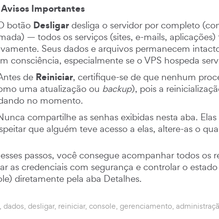
Avisos Importantes
Desligar
O botão
desliga o servidor por completo (c
mada) — todos os serviços (sites, e-mails, aplicações) 
vamente. Seus dados e arquivos permanecem intacto
m consciência, especialmente se o VPS hospeda ser
Reiniciar
Antes de
, certifique-se de que nenhum pro
omo uma atualização ou
backup
), pois a reinicializa
dando no momento.
Nunca compartilhe as senhas exibidas nesta aba. Elas 
speitar que alguém teve acesso a elas, altere-as o qua
sses passos, você consegue acompanhar todos os re
ar as credenciais com segurança e controlar o estado do
le) diretamente pela aba Detalhes.
 dados, desligar, reiniciar, console, gerenciamento, administraç