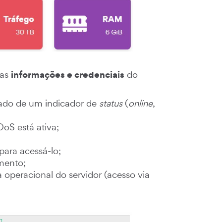
informações e credenciais
 as
do
do de um indicador de
status
(
online
,
oS está ativa;
para acessá-lo;
mento;
 operacional do servidor (acesso via