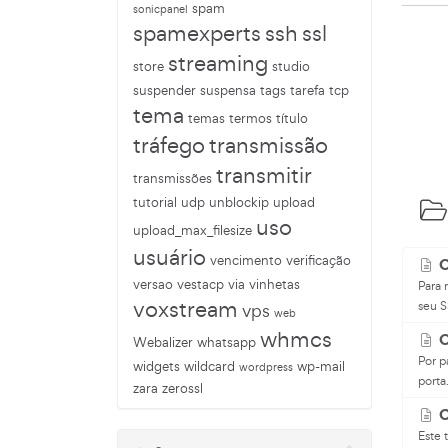
spam
sonicpanel
spamexperts
ssh
ssl
streaming
store
studio
suspender
suspensa
tags
tarefa
tcp
tema
temas
termos
título
tráfego
transmissão
transmitir
transmissões
tutorial
udp
unblockip
upload
uso
upload_max_filesize
usuário
vencimento
verificação
C
versao
vestacp
via
vinhetas
Para 
voxstream
seu S
vps
web
whmcs
C
Webalizer
whatsapp
Por p
widgets
wildcard
wp-mail
wordpress
porta.
zara
zerossl
C
Este 