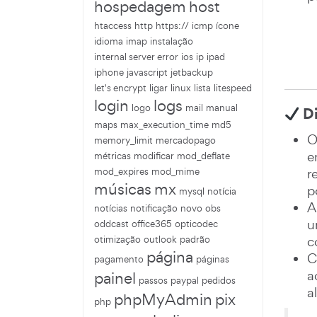
hospedagem
host
htaccess
http
https://
icmp
ícone
idioma
imap
instalação
internal server error
ios
ip
ipad
iphone
javascript
jetbackup
let's encrypt
ligar
linux
lista
litespeed
login
logs
logo
mail
manual
Di
maps
max_execution_time
md5
memory_limit
mercadopago
e
métricas
modificar
mod_deflate
r
mod_expires
mod_mime
músicas
mx
p
mysql
notícia
A
notícias
notificação
novo
obs
u
oddcast
office365
opticodec
c
otimização
outlook
padrão
página
C
pagamento
páginas
a
painel
passos
paypal
pedidos
a
phpMyAdmin
pix
php