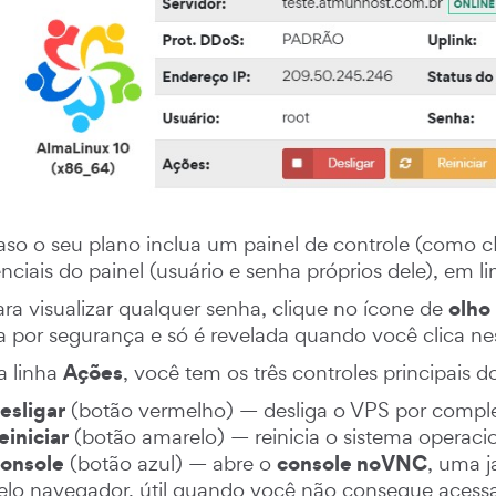
so o seu plano inclua um painel de controle (como c
nciais do painel (usuário e senha próprios dele), em l
olho
ra visualizar qualquer senha, clique no ícone de
a por segurança e só é revelada quando você clica ne
Ações
 linha
, você tem os três controles principais do
esligar
(botão vermelho) — desliga o VPS por comple
einiciar
(botão amarelo) — reinicia o sistema operacio
onsole
console noVNC
(botão azul) — abre o
, uma j
elo navegador, útil quando você não consegue acess