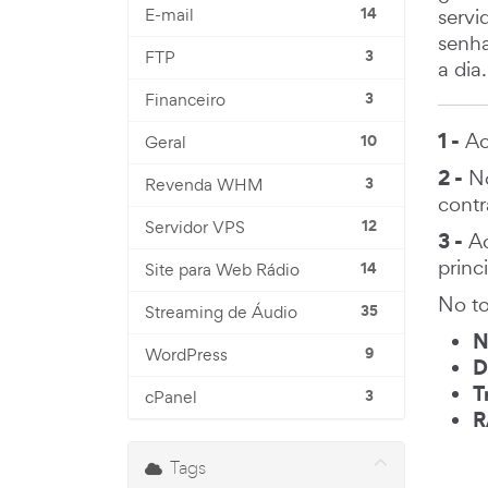
14
servi
E-mail
senha
3
FTP
a dia.
3
Financeiro
1 -
Ac
10
Geral
2 -
No
3
Revenda WHM
contr
12
Servidor VPS
3 -
Ao
princi
14
Site para Web Rádio
No to
35
Streaming de Áudio
N
9
WordPress
D
T
3
cPanel
Tags