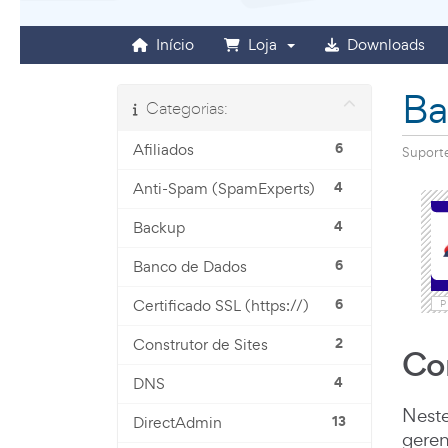
Início
Loja
Downloads
Ba
Categorias:
6
Afiliados
Suport
4
Anti-Spam (SpamExperts)
4
Backup
6
Banco de Dados
6
Certificado SSL (https://)
P
2
Construtor de Sites
Com
4
DNS
Neste
13
DirectAdmin
geren