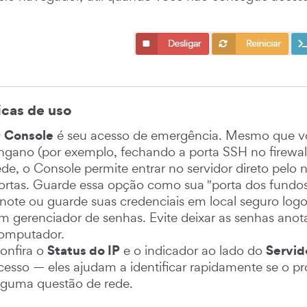
cas de uso
Console
O
é seu acesso de emergência. Mesmo que vo
ngano (por exemplo, fechando a porta SSH no firewa
ede, o Console permite entrar no servidor direto pel
ortas. Guarde essa opção como sua "porta dos fundos
note ou guarde suas credenciais em local seguro logo
m gerenciador de senhas. Evite deixar as senhas anot
omputador.
Status do IP
Servid
onfira o
e o indicador ao lado do
cesso — eles ajudam a identificar rapidamente se o pr
lguma questão de rede.