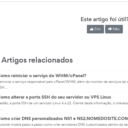
Este artigo foi útil
Sim
Não
Artigos relacionados
omo reiniciar o serviço do WHM/cPanel?
reiniciar o serviço responsável pelo cPanel/WHM, além do monitor de serviços do
SH:...
omo alterar a porta SSH do seu servidor ou VPS Linux
adrão, a porta SSH de um servidor Linux é a 22. Ciente desta informação, o interes
..
omo criar DNS personalizados NS1 e NS2.NOMEDOSITE.COM.
tutorial mostra passo a passo como criar servidores DNS customizados dentro do s