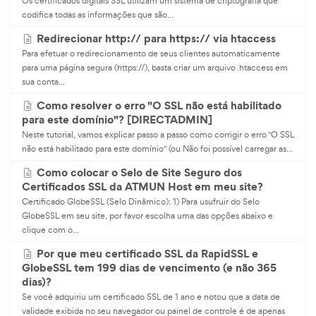
Os certificados digitais SSL utilizam um sistema de criptografia que
codifica todas as informações que são...
Redirecionar http:// para https:// via htaccess
Para efetuar o redirecionamento de seus clientes automaticamente
para uma página segura (https://), basta criar um arquivo .htaccess em
sua conta...
Como resolver o erro "O SSL não está habilitado
para este domínio"? [DIRECTADMIN]
Neste tutorial, vamos explicar passo a passo como corrigir o erro "O SSL
não está habilitado para este domínio" (ou Não foi possível carregar as...
Como colocar o Selo de Site Seguro dos
Certificados SSL da ATMUN Host em meu site?
Certificado GlobeSSL (Selo Dinâmico): 1) Para usufruir do Selo
GlobeSSL em seu site, por favor escolha uma das opções abaixo e
clique com o...
Por que meu certificado SSL da RapidSSL e
GlobeSSL tem 199 dias de vencimento (e não 365
dias)?
Se você adquiriu um certificado SSL de 1 ano e notou que a data de
validade exibida no seu navegador ou painel de controle é de apenas