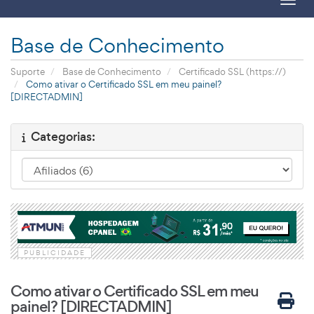
Toggl
Base de Conhecimento
Suporte
Base de Conhecimento
Certificado SSL (https://)
Como ativar o Certificado SSL em meu painel?
[DIRECTADMIN]
Categorias:
PUBLICIDADE
Como ativar o Certificado SSL em meu
painel? [DIRECTADMIN]