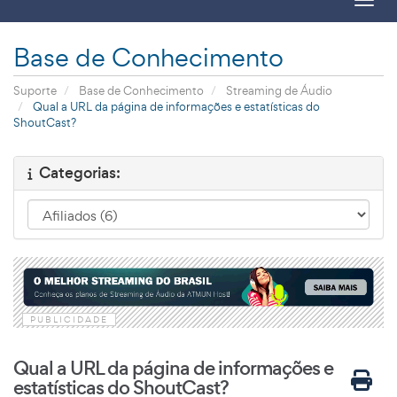
Toggl
Base de Conhecimento
Suporte
Base de Conhecimento
Streaming de Áudio
Qual a URL da página de informações e estatísticas do
ShoutCast?
Categorias:
PUBLICIDADE
Qual a URL da página de informações e
estatísticas do ShoutCast?