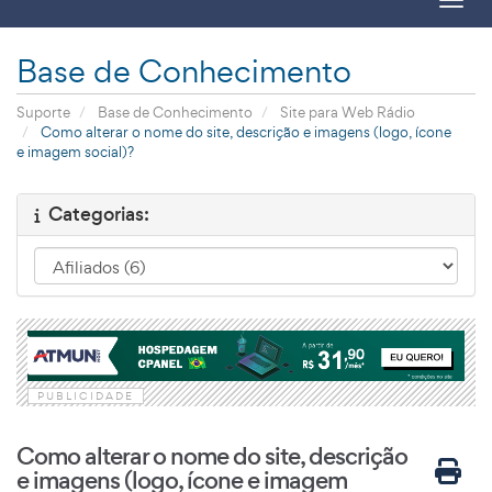
Toggl
Base de Conhecimento
Suporte
Base de Conhecimento
Site para Web Rádio
Como alterar o nome do site, descrição e imagens (logo, ícone
e imagem social)?
Categorias:
PUBLICIDADE
Como alterar o nome do site, descrição
e imagens (logo, ícone e imagem